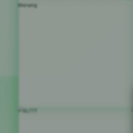
4
in
modal
Open
media
6
in
modal