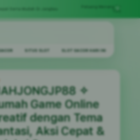
Peluang Menang Besar Dengan
epat Serta Mudah Di Jangkau
Terpercaya
 GACOR
SITUS SLOT
SLOT GACOR HARI INI
AHJONGJP88 ✧
umah Game Online
reatif dengan Tema
antasi, Aksi Cepat &