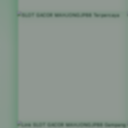
Open
media
2
in
modal
Open
media