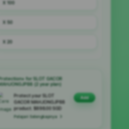
X 100
X 50
X 20
Protection+ for SLOT GACOR
MAHJONGJP88 (2 year plan)
Protect your SLOT
Add
Add
GACOR MAHJONGJP88
Apple
product.
$898.00 SGD
Care
Pelajari Selengkapnya