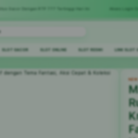
itus Gacor Dengan RTP 777 Tertinggi Hari Ini
Akses Login C
SLOT GACOR
SLOT ONLINE
SLOT RESMI
LINK SLOT
NEW
M
R
K
F