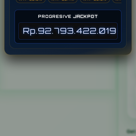
PROGRESIVE
JACKPOT
Rp.92.838.463.444
Open
media
9
in
modal
Get 