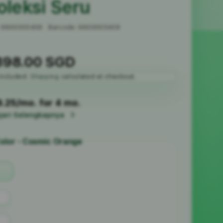
oleksi Seru
:
9600005409
Barcode:
9600005409
898.00 SGD
included.
Shipping
calculated at checkout.
8.25
/mo. for 4 mo.
ajari Selengkapnya
olor
- Cosmic Orange