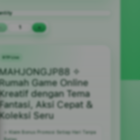
ntity
Decrease
Increase
quantity
quantity
for
for
MAHJONGJP88
MAHJONGJP88
✧
✧
Rumah
Rumah
MAHJONGJP88 ✧
Game
Game
Online
Online
Rumah Game Online
Kreatif
Kreatif
dengan
dengan
Kreatif dengan Tema
Tema
Tema
Fantasi, Aksi Cepat &
Fantasi,
Fantasi,
Aksi
Aksi
Koleksi Seru
Cepat
Cepat
&
&
f
Sweet
Koleksi
Koleksi
Sugar Rush
Starlight
s
Bonanza
> Klaim Bonus Promosi Setiap Hari Tanpa
Seru
Seru
Batas
5%
RTP 96.5%
RTP 96.5%
RTP 96.5%