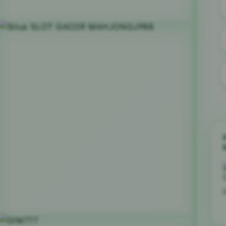
Open
media
3
in
modal
Open
media