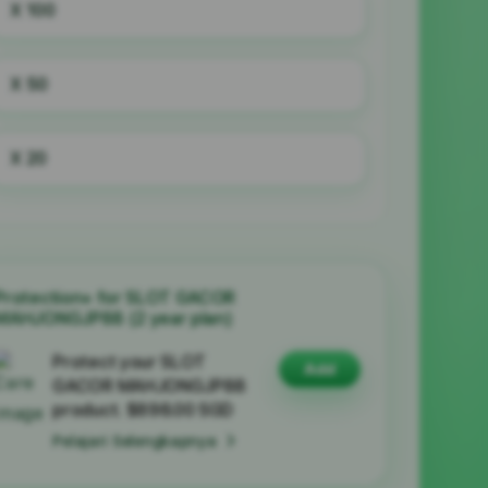
X 100
X 50
X 20
Protection+ for SLOT GACOR
MAHJONGJP88 (2 year plan)
Protect your SLOT
Add
Add
GACOR MAHJONGJP88
Apple
product.
$898.00 SGD
Care
Pelajari Selengkapnya