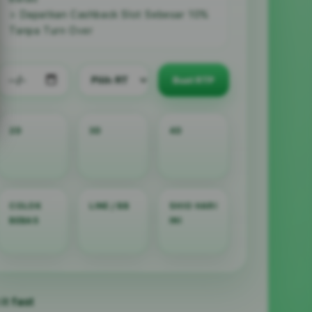
> Dapatkan Cashback Slot Sebesar 10%
Tanpa Turn Over
Buat RTP
2D
3D
4D
COLOK
LINE / BB
SHIO HARI
BEBAS
INI
it fast