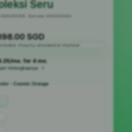
oleksi Seru
:
9600005409
Barcode:
9600005409
898.00 SGD
included.
Shipping
calculated at checkout.
8.25
/mo. for 4 mo.
ajari Selengkapnya
olor
- Cosmic Orange