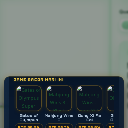
5
in
Qua
modal
DAFTAR SEKARANG
GAME GACOR HARI INI
Open
media
7
Gates of
Mahjong Wins
Gong Xi Fa
Gates o
in
Olympus
3
Cai
Olympu
modal
RTP 96.5%
RTP 96.7%
RTP 96.8%
RTP 96.