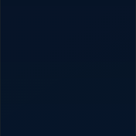
$898.00 SGD
Tax included.
Shipping
calculated at checkout.
or
$68.25
/mo. for 4 mo.
Pelajari Selengkapnya
Color
- Cosmic Orange