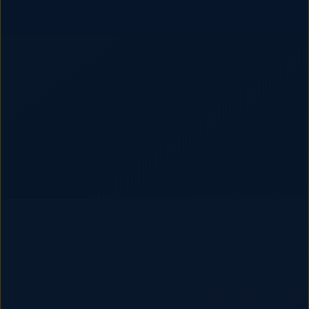
Model
LINK GACOR
LINK SITUS GACOR
Capacity
X 5000